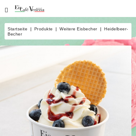
Über
Uns
Startseite
Produkte
Weitere Eisbecher
Heidelbeer-
Becher
Produkte
Bestellung
News
Eisautomat
Eiscatering
Kontakt