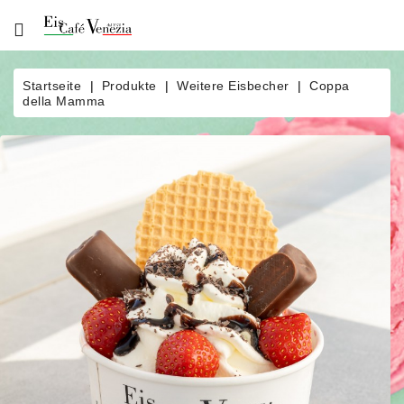
Über
Uns
Startseite
Produkte
Weitere Eisbecher
Coppa
della Mamma
Produkte
Bestellung
News
Eisautomat
Eiscatering
Kontakt