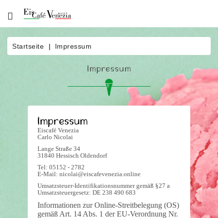
Über
Uns
Startseite
Impressum
Produkte
Impressum
Bestellung
News
Eisautomat
Impressum
Eiscafé Venezia
Eiscatering
Carlo Nicolai
Lange Straße 34
31840 Hessisch Oldendorf
Kontakt
Tel: 05152 - 2782
E-Mail: nicolai@eiscafevenezia.online
Umsatzsteuer-Identifikationsnummer gemäß §27 a
Umsatzsteuergesetz: DE 238 490 683
Informationen zur Online-Streitbelegung (OS)
gemäß Art. 14 Abs. 1 der EU-Verordnung Nr.