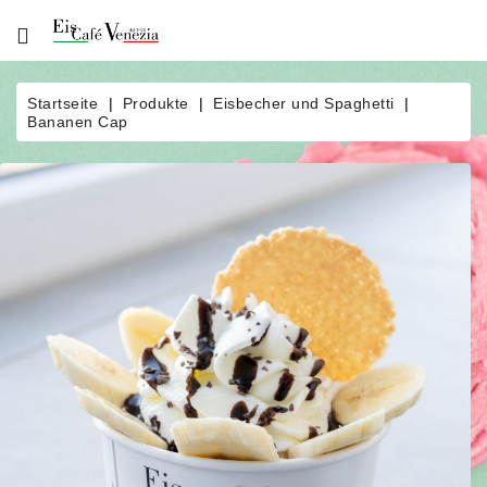
Über
Uns
Startseite
Produkte
Eisbecher und Spaghetti
Bananen Cap
Produkte
Bestellung
News
Eisautomat
Eiscatering
Kontakt