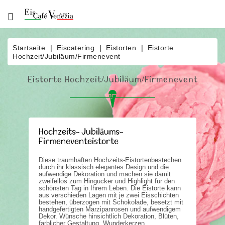
Über
Uns
Startseite
Eiscatering
Eistorten
Eistorte
Hochzeit/Jubiläum/Firmenevent
Produkte
Eistorte Hochzeit/Jubiläum/Firmenevent
Bestellung
News
Eisautomat
Hochzeits- Jubiläums-
Firmeneventeistorte
Eiscatering
Diese traumhaften Hochzeits-Eistortenbestechen
Kontakt
durch ihr klassisch elegantes Design und die
aufwendige Dekoration und machen sie damit
zweifellos zum Hingucker und Highlight für den
schönsten Tag in Ihrem Leben. Die Eistorte kann
aus verschieden Lagen mit je zwei Eisschichten
bestehen, überzogen mit Schokolade, besetzt mit
handgefertigten Marzipanrosen und aufwendigem
Dekor. Wünsche hinsichtlich Dekoration, Blüten,
farblicher Gestaltung, Wunderkerzen,