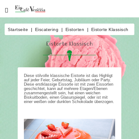
Über
Uns
Startseite
Eiscatering
Eistorten
Eistorte Klassisch
Produkte
Eistorte Klassisch
Bestellung
News
Eisautomat
Diese stilvolle klassische Eistorte ist das Highligt
auf jeder Feier, Geburtstag, Jubiläum oder Party.
Diese erstklassige Eissorte ist mit zwei Eissorten
Eiscatering
geschichtet, kann auf mehrere Etagen/Ebenen
zusammengestellt sein, hat einen weichen
Biskuitboden, einen Glasurspiegel, oder ist mit
Kontakt
einer weißen oder dunklen Schokolade überzogen.